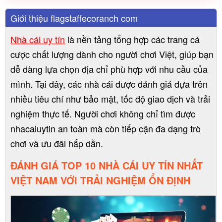
Giới thiệu flagstaffecoranch com
Nhà cái uy tín
là nền tảng tổng hợp các trang cá
cược chất lượng dành cho người chơi Việt, giúp bạn
dễ dàng lựa chọn địa chỉ phù hợp với nhu cầu của
mình. Tại đây, các nhà cái được đánh giá dựa trên
nhiều tiêu chí như bảo mật, tốc độ giao dịch và trải
nghiệm thực tế. Người chơi không chỉ tìm được
nhacaiuytin an toàn mà còn tiếp cận đa dạng trò
chơi và ưu đãi hấp dẫn.
ĐÁNH GIÁ TOP 10 NHÀ CÁI UY TÍN NHẤT
VIỆT NAM VỚI TRẢI NGHIỆM ỔN ĐỊNH