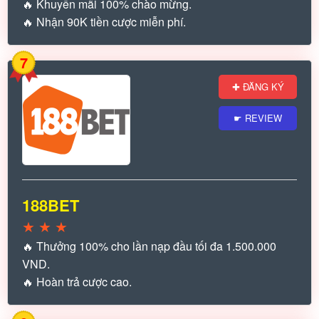
🔥 Khuyến mãi 100% chào mừng.
🔥 Nhận 90K tiền cược miễn phí.
7
✚ ĐĂNG KÝ
☛ REVIEW
188BET
★
★
★
🔥 Thưởng 100% cho lần nạp đầu tối đa 1.500.000
VND.
🔥 Hoàn trả cược cao.