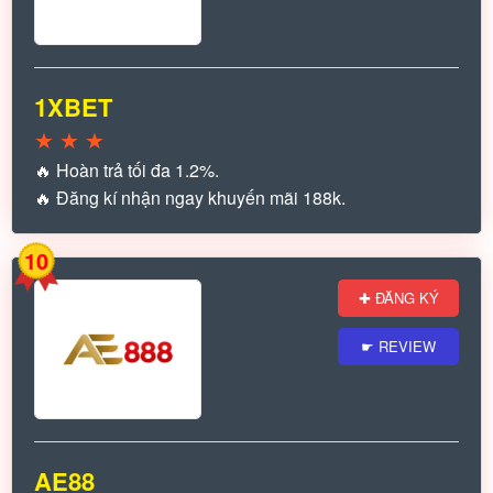
1XBET
★
★
★
🔥 Hoàn trả tối đa 1.2%.
🔥 Đăng kí nhận ngay khuyến mãi 188k.
10
✚ ĐĂNG KÝ
☛ REVIEW
AE88