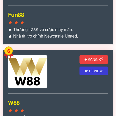
Fun88
★
★
★
🔥 Thưởng 128K vé cược may mắn.
🔥 Nhà tài trợ chính Newcastle United.
6
✚ ĐĂNG KÝ
☛ REVIEW
W88
★
★
★