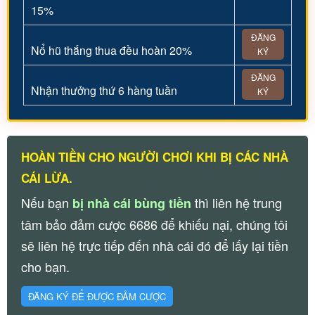
15%
ĐĂNG
Nổ hũ thắng thua đều hoàn 20%
KÝ
ĐĂNG
Nhận thưởng thứ 6 hàng tuần
KÝ
HOÀN TIỀN CHO NGƯỜI CHƠI KHI BỊ CÁC NHÀ
CÁI LỪA.
Nếu bạn
thì liên hệ trung
bị nhà cái bùng tiền
tâm bảo đảm cược 6686 để khiếu nại, chúng tôi
sẽ liên hệ trực tiếp đến nhà cái đó để lấy lại tiền
cho bạn.
ĐĂNG KÝ ĐỂ ĐƯỢC ĐẢM CƯỢC