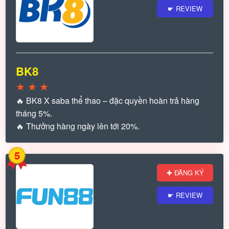
☛ REVIEW
BK8
★
★
★
🔥 BK8 X saba thể thao – đặc quyền hoàn trả hàng
tháng 5%.
🔥 Thưởng hàng ngày lên tới 20%.
5
✚ ĐĂNG KÝ
☛ REVIEW