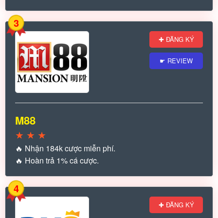
3
✚ ĐĂNG KÝ
☛ REVIEW
M88
★
★
★
🔥 Nhận 184k cược miễn phí.
🔥 Hoàn trả 1% cá cược.
4
✚ ĐĂNG KÝ